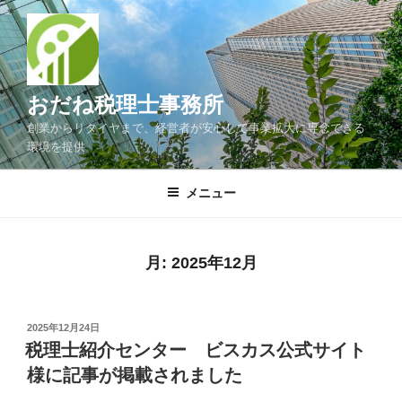
コ
ン
テ
ン
ツ
おだね税理士事務所
へ
創業からリタイヤまで、経営者が安心して事業拡大に専念できる
ス
環境を提供
キ
ッ
メニュー
プ
月:
2025年12月
投
2025年12月24日
稿
税理士紹介センター ビスカス公式サイト
日:
様に記事が掲載されました