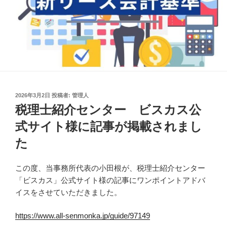
投
2026年3月2日
投稿者:
管理人
稿
税理士紹介センター ビスカス公
日:
式サイト様に記事が掲載されまし
た
この度、当事務所代表の小田根が、税理士紹介センター
「ビスカス」公式サイト様の記事にワンポイントアドバ
イスをさせていただきました。
https://www.all-senmonka.jp/guide/97149