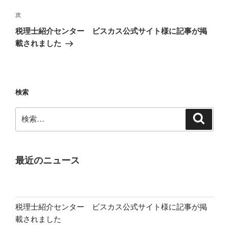
ビ
稿
ゲ
次
次
の
ー
税理士紹介センター ビスカス公式サイト様に記事が掲
投
シ
載されました
稿
ョ
ン
検索
検
検
索
索:
最近のニュース
税理士紹介センター ビスカス公式サイト様に記事が掲
載されました