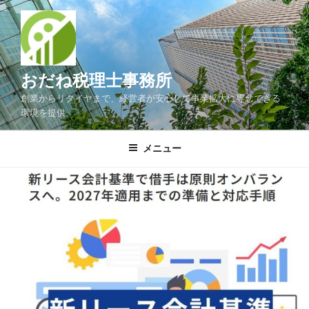
コ
ン
テ
ン
ツ
おだね税理士事務所
へ
創業からリタイヤまで、経営者が安心して事業拡大に専念できる
ス
環境を提供
キ
ッ
メニュー
プ