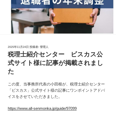
投
2025年11月24日
投稿者:
管理人
稿
税理士紹介センター ビスカス公
日:
式サイト様に記事が掲載されまし
た
この度、当事務所代表の小田根が、税理士紹介センター
「ビスカス」公式サイト様の記事にワンポイントアドバ
イスをさせていただきました。
https://www.all-senmonka.jp/guide/97099