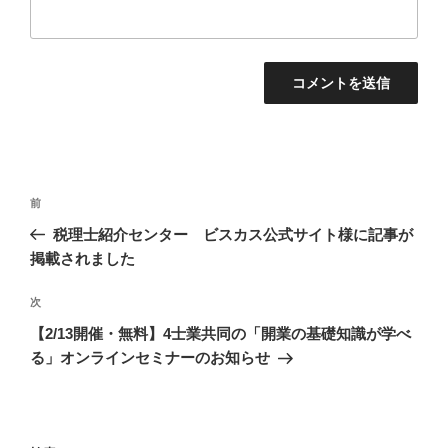
投
前
前
稿
の
税理士紹介センター ビスカス公式サイト様に記事が
ナ
投
掲載されました
ビ
稿
ゲ
次
次
の
ー
【2/13開催・無料】4士業共同の「開業の基礎知識が学べ
投
シ
る」オンラインセミナーのお知らせ
稿
ョ
ン