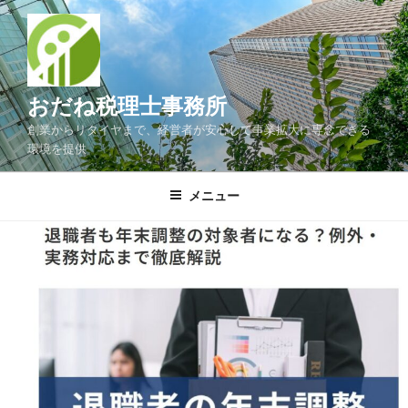
コ
ン
テ
ン
ツ
おだね税理士事務所
へ
創業からリタイヤまで、経営者が安心して事業拡大に専念できる
ス
環境を提供
キ
ッ
メニュー
プ