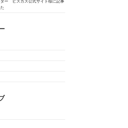
ンター ビスカス公式サイト様に記事
した
ー
ブ