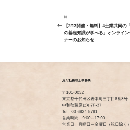
投
前
前
稿
の
【2/13開催・無料】4士業共同の
投
の基礎知識が学べる」オンライン
ナ
稿
ナーのお知らせ
ビ
ゲ
ー
シ
おだね税理士事務所
ョ
〒101-0032
ン
東京都千代田区岩本町三丁目8番8号
中和秋葉原ビル7F-37
Tel 03-6824-5781
営業時間 9:00～17:00
営業日 月曜日～金曜日（祝日除く