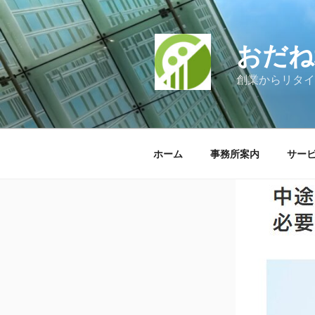
コ
ン
テ
おだね
ン
ツ
創業からリタイ
へ
ス
キ
ッ
ホーム
事務所案内
サー
プ